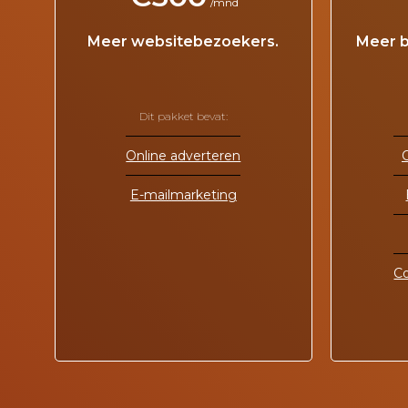
/mnd
Meer websitebezoekers.
Meer b
Dit pakket bevat:
Online adverteren
E-mailmarketing
C