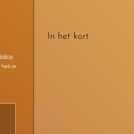
In het kort
lding
o heb je