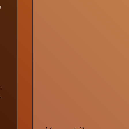
e
l
e