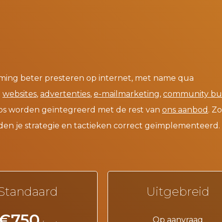
ming beter presteren op internet, met name qua
n
websites
,
advertenties
,
e-mailmarketing
,
community bui
os worden geïntegreerd met de rest van
ons aanbod
. Z
den je strategie en tactieken correct geïmplementeerd.
Standaard
Uitgebreid
€750
Op aanvraag