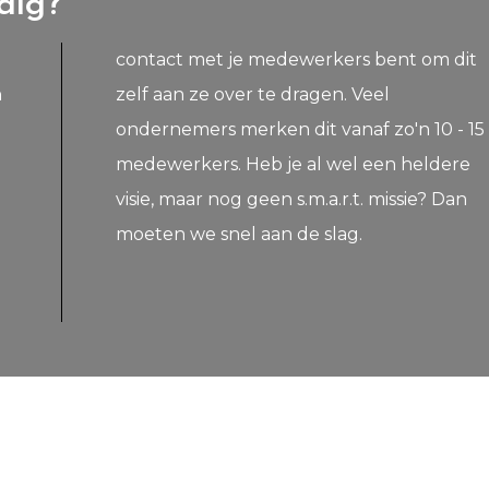
dig?
n
l
moeten we snel aan de slag.