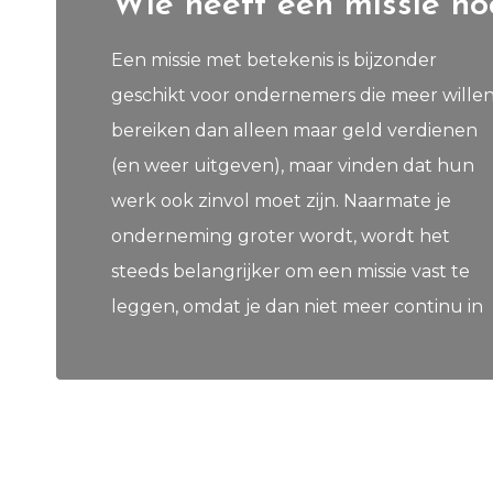
Wie heeft een missie no
Een missie met betekenis is bijzonder
contact met je medewerkers bent om dit
geschikt voor ondernemers die meer wille
zelf aan ze over te dragen. Vee
bereiken dan alleen maar geld verdienen
ondernemers merken dit vanaf zo'n 10 - 15
(en weer uitgeven), maar vinden dat hun
medewerkers. Heb je al wel een heldere
werk ook zinvol moet zijn. Naarmate je
visie, maar nog geen s.m.a.r.t. missie? Dan
onderneming groter wordt, wordt het
steeds belangrijker om een missie vast te
leggen, omdat je dan niet meer continu in