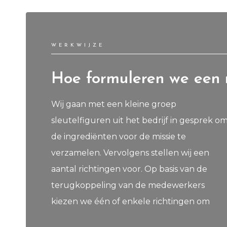
WERKWIJZE
Hoe formuleren we een 
Wij gaan met een kleine groep
verder uit te werken. Dat leidt tot
sleutelfiguren uit het bedrijf in gesprek o
verscheidene conceptversies, die weer aa
de ingrediënten voor de missie te
de organisatie worden voorgelegd. Na de
verzamelen. Vervolgens stellen wij een
laatste feedbackronde formuleren we de
aantal richtingen voor. Op basis van de
terugkoppeling van de medewerkers
kiezen we één of enkele richtingen om