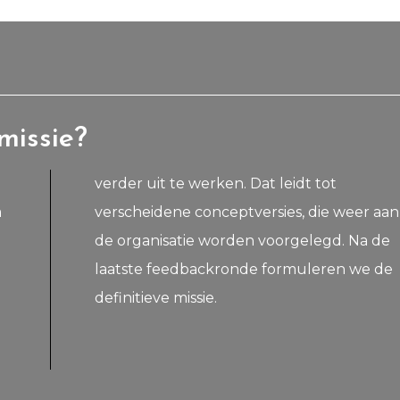
missie?
m
n
definitieve missie.