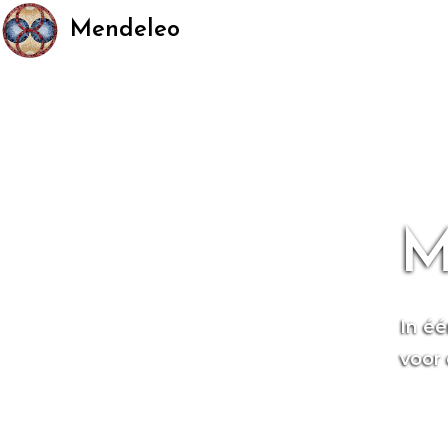
Mendeleo
M
In é
voor