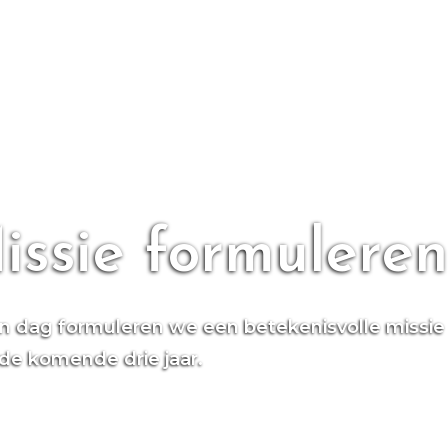
issie formuleren
én dag formuleren we een betekenisvolle missie
 de komende drie jaar.