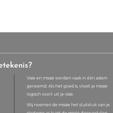
etekenis?
t
Visie en missie worden vaak in één adem
genoemd. Als het goed is, vloeit je missie
logisch voort uit je visie.
Wij noemen de missie het sluitstuk van je
strategie: je kunt de missie doorvertalen