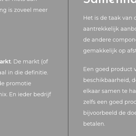
ng is zoveel meer
Het is de taak van
aantrekkelijk aanbo
de andere compone
?
gemakkelijk op a
arkt
. De markt (of
Een goed product ve
 in die definitie.
beschikbaarheid, d
 de promotie
elkaar samen te h
. En ieder bedrijf
zelfs een goed pro
bijvoorbeeld de doe
betalen.