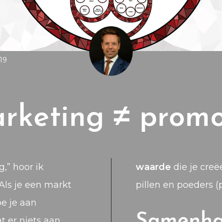
19
rketing ≠ promo
,” hoor ik
waarde
die je creë
 Als je een markt
pillen en poeders (
oe je aan
Samenh
t er niets aan