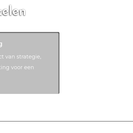
kelen
g
ct van strategie,
ting voor een