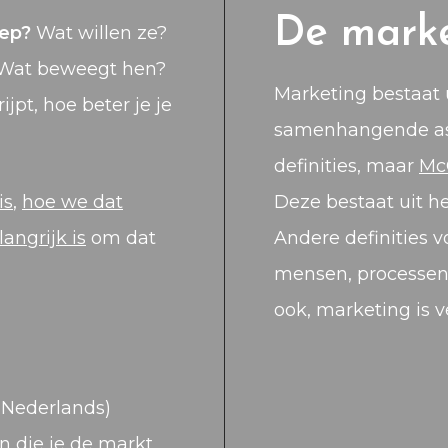
De mark
oep?
Wat willen ze?
? Wat beweegt hen?
Marketing bestaat 
jpt, hoe beter je je
samenhangende aspe
definities, maar
Mc
is
,
hoe we dat
Deze bestaat uit he
angrijk is
om dat
Andere definities 
mensen, processen
ook, marketing is 
 Nederlands)
n die je de markt