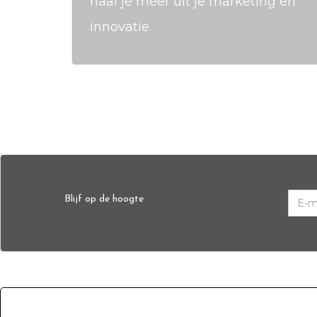
haal je meer uit je marketing en
innovatie.
Blijf op de hoogte